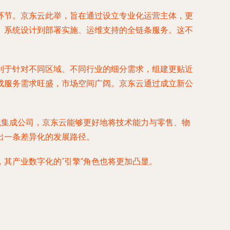
环节。京东云此举，旨在通过设立专业化运营主体，更
、系统设计到部署实施、运维支持的全链条服务。这不
利于针对不同区域、不同行业的细分需求，组建更贴近
成服务需求旺盛，市场空间广阔。京东云通过成立新公
统集成公司，京东云能够更好地将技术能力与零售、物
出一条差异化的发展路径。
其产业数字化的“引擎”角色也将更加凸显。