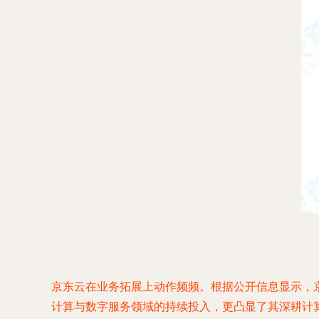
京东云在业务拓展上动作频频。根据公开信息显示，京
计算与数字服务领域的持续投入，更凸显了其深耕计