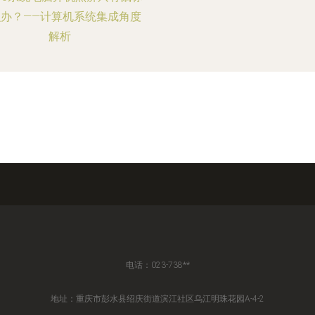
么办？——计算机系统集成角度
解析
电话：023-738**
地址：重庆市彭水县绍庆街道滨江社区乌江明珠花园A-4-2