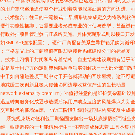
2024年，中国系统集成市场的总体规模已远超百亿，但同时更加
的用户需求逐渐迫使整个行业朝着功能深层延展的方向迈进。\n\
二、技术整合：往日的主流模式==早期系统集成定义为将系列软
和硬件功能性捆绑，它需要业者形成专业的评估与选型，甚至进
半行政外挂项目管理参与IT战略实施。具体变现形式则以接口开发
如XML API连接配置）、硬件厂商配备关系主导拼箱采购为循环
征；严格意义上的厂商增值有限却更接近系统建设公司的标品复
批。技术上习惯于封闭和私有着结构，自主结构建设期拥有近乎85
方案是基于用户方的定制架构隔离单独实例解决——大部分部门改
集中于如何缩短整项工期中对于开包就驱动的互坎窘境。这不可
免地减缓二次创新且极大侵蚀协同边界收益值产生的生长动量
network externality premium）\n值得注意的是维护复杂基础设
并迅速转向服务化成逐步放缓后续用户响应速度的风险爆点为划
交互时代的催场温床。 \n\n三阶段升级转型期结构突破及生成
素 系统规束场对低利包工期怪圈发酵出一场从底操撬断而链业
运维、敏捷调控的一开能结构衍生——智能集成标志着 工具丛集+