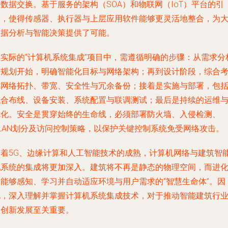
数据交换。基于服务的架构（SOA）和物联网（IoT）平台的引
入，使得传感器、执行器与上层应用软件能够更灵活地整合，为
数据分析与智能决策提供了可能。
在实际的“计算机系统集成”项目中，需遵循明确的步骤：从需求分
与规划开始，明确智能化目标与网络架构；再到设计阶段，综合
虑网络拓扑、带宽、安全性与冗余备份；接着是实施与部署，包
综合布线、设备安装、系统配置与联调测试；最后是持续的运维
优化。安全是贯穿始终的生命线，必须部署防火墙、入侵检测、
VLAN划分及访问控制策略，以保护关键控制系统免受网络攻击。
随着5G、边缘计算和人工智能技术的成熟，计算机网络与建筑智
化系统的集成将更加深入。建筑将不再是静态的物理空间，而进
为能够感知、学习并自动适应环境与用户需求的“智慧生命体”。因
此，深入理解并掌握计算机系统集成技术，对于推动智能建筑行
的创新发展至关重要。